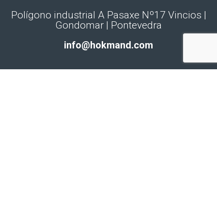
Polígono industrial A Pasaxe Nº17 Vincios |
Gondomar | Pontevedra
info@hokmand.com
© Hokmand ·
Aviso legal
·
Política de cookies
·
Política de privacidad
· Diseño y
desarrollo
tamarino. web & marketing