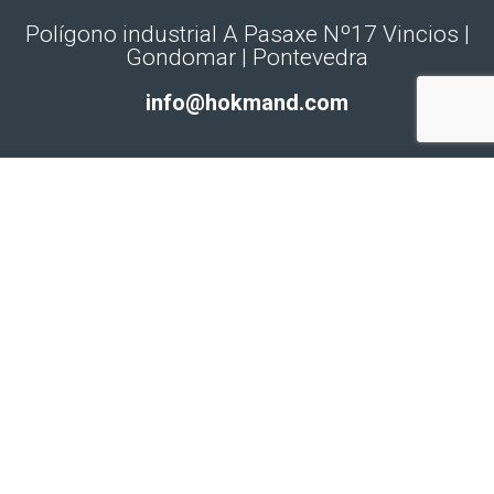
Polígono industrial A Pasaxe Nº17 Vincios |
Gondomar | Pontevedra
info@hokmand.com
© Hokmand ·
Aviso legal
·
Política de cookies
·
Política de privacidad
· Diseño y
desarrollo
tamarino. web & marketing